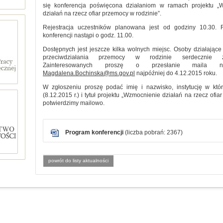
się konferencja poświęcona działaniom w ramach projektu „
działań na rzecz ofiar przemocy w rodzinie”.
Rejestracja uczestników planowana jest od godziny 10.30. 
konferencji nastąpi o godz. 11.00.
Dostępnych jest jeszcze kilka wolnych miejsc. Osoby działając
przeciwdziałania przemocy w rodzinie serdecznie z
Zainteresowanych proszę o przesłanie maila 
Magdalena.Bochinska@ms.gov.pl
najpóźniej do 4.12.2015 roku.
W zgłoszeniu proszę podać imię i nazwisko, instytucję w któr
(8.12.2015 r.) i tytuł projektu „Wzmocnienie działań na rzecz ofia
potwierdzimy mailowo.
Program konferencji
(liczba pobrań: 2367)
powrót do listy aktualności