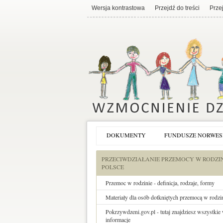
Wersja kontrastowa
Przejdź do treści
Prze
DOKUMENTY
FUNDUSZE NORWES
PRZECIWDZIAŁANIE PRZEMOCY W RODZI
POLSCE
Przemoc w rodzinie - definicja, rodzaje, formy
Materiały dla osób dotkniętych przemocą w rodzi
Pokrzywdzeni.gov.pl - tutaj znajdziesz wszystkie
informacje