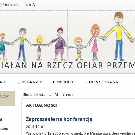
A
jdź do menu
A
A
KIE
O PROGRAMIE
O PROJEKCIE
STRONA GŁÓWNA
Strona główna
»
Aktualności
NIE W
AKTUALNOŚCI
Zaproszenie na konferencję
nie
2015-12-01
 ważne
We wtorek 8.12.2015 roku w siedzibie Ministerstwa Sprawiedliwo