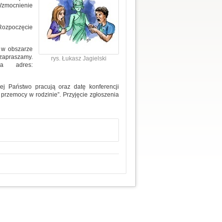
Wzmocnienie
Rozpoczęcie
e w obszarze
apraszamy.
rys. Łukasz Jagielski
na adres:
ej Państwo pracują oraz datę konferencji
r przemocy w rodzinie”. Przyjęcie zgłoszenia